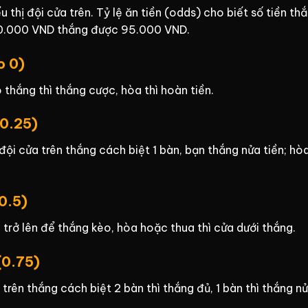
ểu thị đội cửa trên. Tỷ lệ ăn tiền (odds) cho biết số tiền th
100.000 VND thắng được 95.000 VND.
o 0)
thắng thì thắng cược, hòa thì hoàn tiền.
(0.25)
 đội cửa trên thắng cách biệt 1 bàn, bạn thắng nửa tiền; hò
0.5)
 trở lên để thắng kèo, hòa hoặc thua thì cửa dưới thắng.
(0.75)
 trên thắng cách biệt 2 bàn thì thắng đủ, 1 bàn thì thắng n