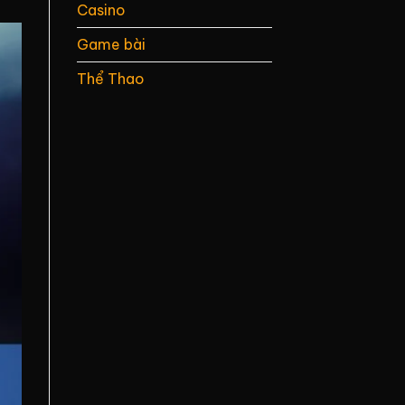
Casino
bài
hợp
lý
Game bài
Thể Thao