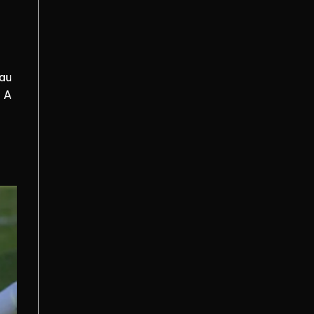
Sau
i A