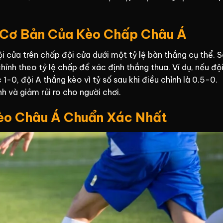
 Cơ Bản Của Kèo Chấp Châu Á
 cửa trên chấp đội cửa dưới một tỷ lệ bàn thắng cụ thể. 
chỉnh theo tỷ lệ chấp để xác định thắng thua. Ví dụ, nếu độ
 1-0, đội A thắng kèo vì tỷ số sau khi điều chỉnh là 0.5-0.
 và giảm rủi ro cho người chơi.
èo Châu Á Chuẩn Xác Nhất