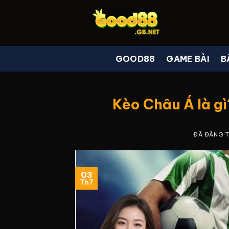
Chuyển
đến
nội
dung
GOOD88
GAME BÀI
B
Kèo Châu Á là gì
ĐÃ ĐĂNG 
03
Th7